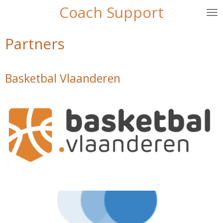
Coach Support
Ga
direct
naar
Partners
de
hoofdinhoud
Basketbal Vlaanderen