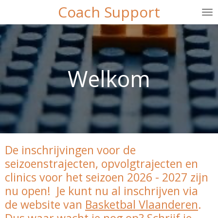
Coach Support
Ga
direct
naar
de
hoofdinhoud
Welkom
De inschrijvingen voor de
seizoenstrajecten, opvolgtrajecten en
clinics voor het seizoen 2026 - 2027 zijn
nu open! Je kunt nu al inschrijven via
de website van
Basketbal Vlaanderen
.